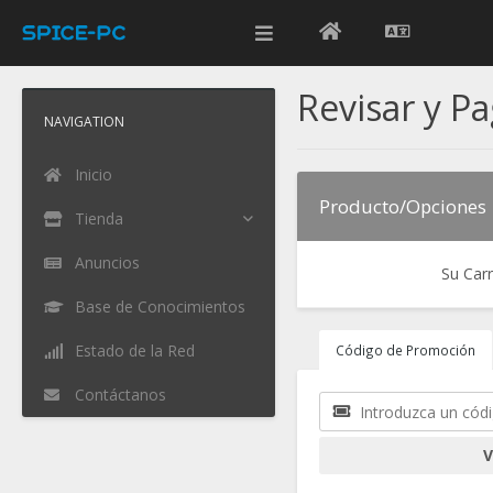
Revisar y P
NAVIGATION
Inicio
Producto/Opciones
Tienda
Anuncios
Su Car
Base de Conocimientos
Estado de la Red
Código de Promoción
Contáctanos
V